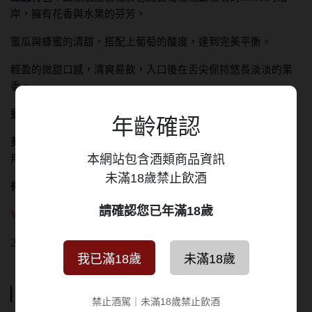
岸，擁有花香與水果的芬芳，
蜜瓜與蜂蜜的清甜，搭配上葡萄的酸度，達到完美平衡。
輕盈的微甜口感，清爽易飲，入口後在舌尖保持悠長淡淡的果
香
。
適飲溫度：
8
℃ ～10℃
年齡確認
美食搭配：
適合搭配輕海鮮菜餚或辛辣亞洲料理，亦可單獨飲
本網站包含酒類商品資訊
用。
未滿18歲禁止飲酒
得獎資訊：
請確認您已年滿18歲
Wine Enthusiast - 88 PTS
2018 - Japan Sakura Award Gold
我已滿18歲
未滿18歲
運送方式
禁止酒駕｜未滿18歲禁止飲酒