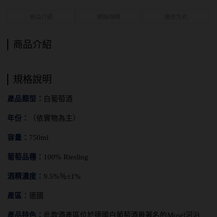
商品介紹
規格說明
運送方式
商品介紹
規格說明
產品類型
：
白
葡萄酒
年份：
（依實物為主）
容量
：
750ml
葡萄品種：
100% Riesling
酒精濃度：
9.5%
％±1%
產區
：
德國
產品特色
：
此款酒產區位於德國白葡萄酒最著名的Mosel河沿