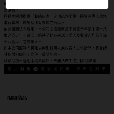
依據相關法令規定，本網站僅提供商品資訊，恕不提供線上交
易服務。
透過本網站提供「聯絡店家」之功能詢問後，將會有專人與您
進行聯絡、確認您所有興趣之商品。
依據相關法令規定，本公司之酒類商品不得售予年齡未滿十八
歲之青少年。確認訂購時請務必確認訂購人及收貨人均為年滿
十八歲以上之成年人。
如本公司服務人員難以判別訂購人或收貨人之年齡時，將會請
其提供相關證明文件，敬請配合。
酒類品項不適用本網站購買，故無法產生/使用紅利點數。
相關商品