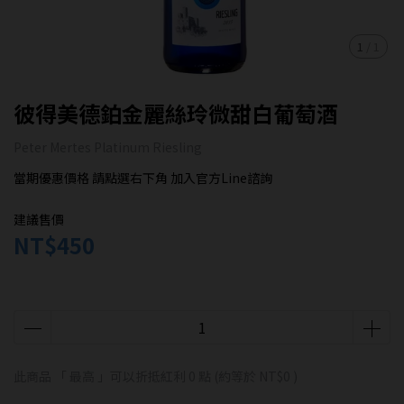
1
/
1
彼得美德鉑金麗絲玲微甜白葡萄酒
Peter Mertes Platinum Riesling
當期優惠價格 請點選右下角 加入官方Line諮詢
建議售價
NT$450
此商品 「 最高 」可以折抵紅利
0
點 (約等於
NT$0
)