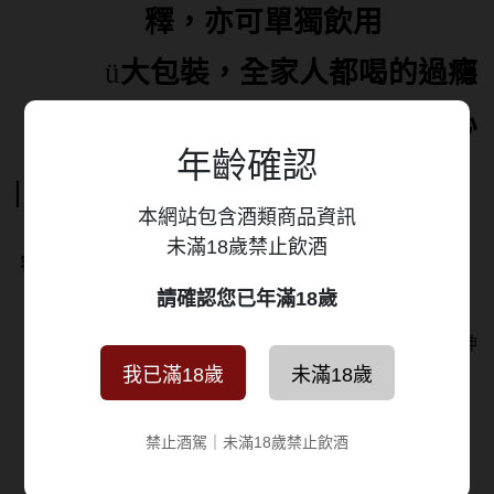
釋，亦可單獨飲用
ü
大包裝，全家人都喝的過癮
ü
無添加防腐劑，飲用更安心
年齡確認
規格說明
本網站包含酒類商品資訊
品名
老北京酸梅湯
未滿18歲禁止飲酒
容量/入
900ml/12入(箱)
數
請確認您已年滿18歲
貨物稅統一編號:5459690002
原料:水、蔗糖、烏梅萃取液[水、烏梅、黑糖、洛神
花、
我已滿18歲
未滿18歲
甘草、焦糖色素(著色劑)、香料]、冰糖、檸檬
酸(調味劑)
禁止酒駕｜未滿18歲禁止飲酒
保存期限:需冷藏於7℃以下、可保存9個月(未開封)
離開冷藏時間請勿超過半小時。