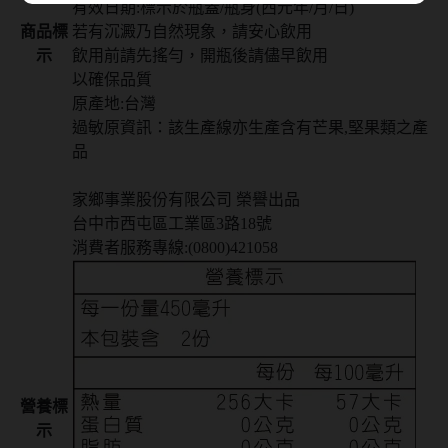
有效日期:標示於瓶蓋/瓶身(西元年/月/日)
商品標
若有沉澱乃自然現象，請安心飲用
示
飲用前請先搖勻，開瓶後請儘早飲用
以確保品質
原產地:台灣
過敏原資訊：該生產線亦生產含有芒果,堅果類之產
品
家鄉事業股份有限公司 榮譽出品
台中市西屯區工業區3路18號
消費者服務專線:(0800)421058
營養標
示