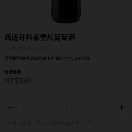
1
/
1
西班牙科索堡紅葡萄酒
CASTILLO DEL CORZO
當期優惠價格 請點選右下角 加入官方Line諮詢
建議售價
NT$330
此商品 「 最高 」可以折抵紅利
0
點 (約等於
NT$0
)