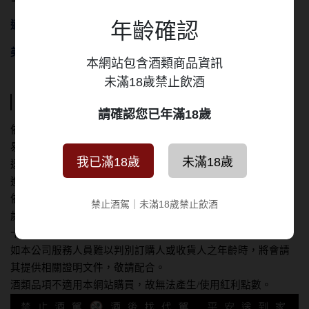
年齡確認
適飲溫度
：
16
℃ ～
18
℃
美食搭配
：
適合與各式料理搭配使用
本網站包含酒類商品資訊
未滿18歲禁止飲酒
運送方式
請確認您已年滿18歲
依據相關法令規定，本網站僅提供商品資訊，恕不提供線上交
易服務。
我已滿18歲
未滿18歲
透過本網站提供「聯絡店家」之功能詢問後，將會有專人與您
進行聯絡、確認您所有興趣之商品。
依據相關法令規定，本公司之酒類商品不得售予年齡未滿十八
禁止酒駕｜未滿18歲禁止飲酒
歲之青少年。確認訂購時請務必確認訂購人及收貨人均為年滿
十八歲以上之成年人。
如本公司服務人員難以判別訂購人或收貨人之年齡時，將會請
其提供相關證明文件，敬請配合。
酒類品項不適用本網站購買，故無法產生/使用紅利點數。