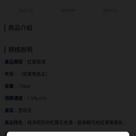
商品介紹
規格說明
運送方式
商品介紹
規格說明
產品類型
：
紅
葡萄酒
年份
：
（依實物為主）
容量
：
750ml
酒精濃度
：
7.5
％±1%
產區
：
西班牙
產品特色
：
純淨明亮的紅寶石色澤，甜美輕巧的紅果實香氣；
優雅細緻的口感表現，令人回味無窮。