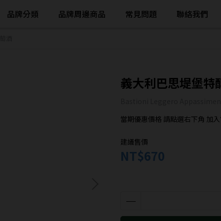
品牌分類
品牌周邊商品
常見問題
聯絡我們
萄酒
義大利巴思堤堡特
Bastioni Leggero Appassimen
當期優惠價格 請點選右下角 加入官
建議售價
NT$670