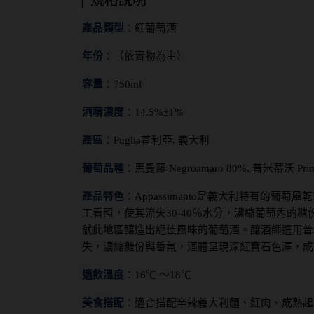
規格說明
產品類型
：
紅
葡萄酒
年份
：
（依實物為主）
容量
：
750ml
酒精濃度
：
1
4.5
%
±1%
產區
：
Puglia
普利亞, 義大利
葡萄品種
：
黑曼羅 Negroamaro 80%, 普米蒂沃 Primi
產品特色
：
Appassimento
是義大利特有的葡萄風乾
工看照，使其流失30-40％水分，濃縮葡萄內的
就此地區釀造出絕佳風味的葡萄酒。釀酒師選用普利亞產
失，濃縮糖份與香氣，酒體呈現深紅寶石色澤，成
適飲溫度
：
16
℃ ～
18
℃
美食搭配
：
適合搭配辛辣義大利麵、紅肉、成熟起