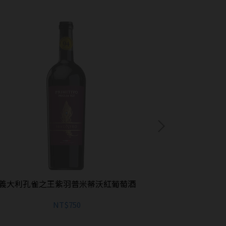
義大利孔雀之王紫羽普米蒂沃紅葡萄酒
義大利孔雀
NT$750