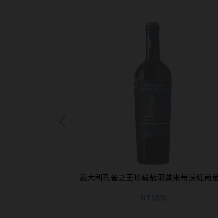
風乾紅葡萄酒
義大利孔雀之王珍藏藍羽普米蒂沃紅葡
NT$850