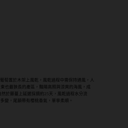
葡萄置於木架上風乾，風乾過程中需保持通風，人
利最東也最狹長的產區，豔陽高照與涼爽的海風，成
將其自然於藤蔓上延遲採摘約25天，風乾過程水分流
富多變，尾韻帶有櫻桃香氣，單寧柔順。