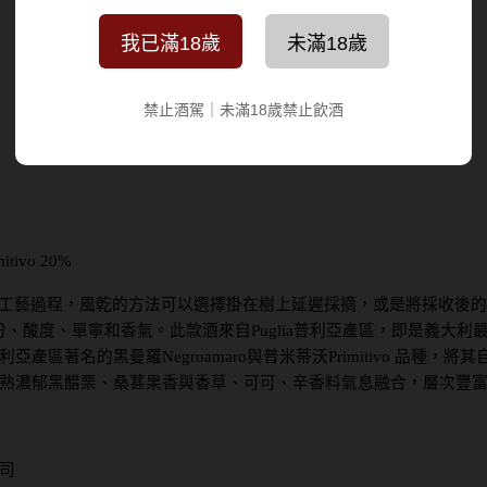
我已滿18歲
未滿18歲
禁止酒駕｜未滿18歲禁止飲酒
tivo 20%
工藝過程，風乾的方法可以選擇掛在樹上延遲採摘，或是將採收後的
糖份、酸度、單寧和香氣。此款酒來自Puglia普利亞產區，即是義大
區著名的黑曼羅Negroamaro與普米蒂沃Primitivo 品種，
熟濃郁黑醋栗、桑葚果香與香草、可可、辛香料氣息融合，層次豐
司