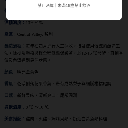
禁止酒駕｜未滿18歲禁止飲酒
葡萄品種
：
100
％ 夏多內
酒精濃度
：
13
％±1%
產區
：
Central Valley,
智利
釀造過程
：
每年在四月進行人工採收，接著使用傳統的釀造工
法，除梗及壓榨過程全程低溫保護著，於12-15 ℃發酵，直到香
氣及色澤達到最佳狀態。
顏色
：
明亮金黃色
香氣
：
乾淨俐落花果香氣，帶有成熟梨子與細膩柑橘尾調
口感
：
新鮮果味，清新爽口，尾韻圓潤
適飲溫度
：
8
℃ ～10 ℃
美食搭配
：
雞肉、火雞、焗烤貝類、奶油白醬魚類料理