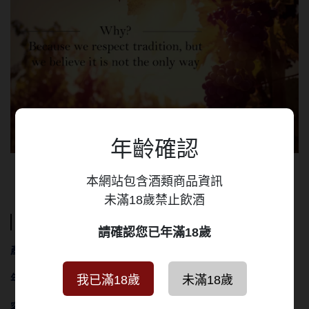
年齡確認
本網站包含酒類商品資訊
未滿18歲禁止飲酒
規格說明
請確認您已年滿18歲
產品類型
：
白葡萄酒
我已滿18歲
未滿18歲
年份
：
（依實物為主）
容量
：
750ml